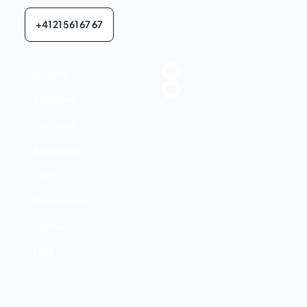
+41 21 561 67 67
Accueil
Solutions
Secteurs
Approche
Tarif
Ressources
Contact
FAQ