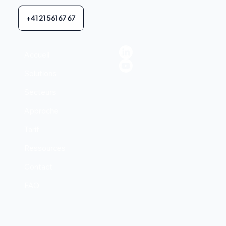
+41 21 561 67 67
Accueil
Solutions
Secteurs
Approche
Tarif
Ressources
Contact
FAQ